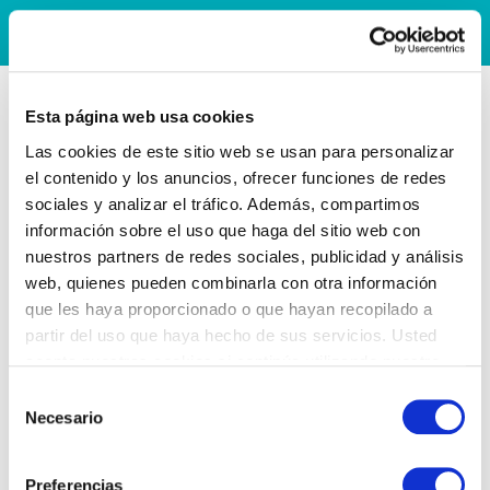
Esta página web usa cookies
Las cookies de este sitio web se usan para personalizar
el contenido y los anuncios, ofrecer funciones de redes
sociales y analizar el tráfico. Además, compartimos
información sobre el uso que haga del sitio web con
nuestros partners de redes sociales, publicidad y análisis
web, quienes pueden combinarla con otra información
que les haya proporcionado o que hayan recopilado a
partir del uso que haya hecho de sus servicios. Usted
acepta nuestras cookies si continúa utilizando nuestro
sitio web.
Selección
Necesario
de
consentimiento
Preferencias