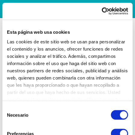
Esta página web usa cookies
Las cookies de este sitio web se usan para personalizar
el contenido y los anuncios, ofrecer funciones de redes
sociales y analizar el tráfico. Además, compartimos
información sobre el uso que haga del sitio web con
nuestros partners de redes sociales, publicidad y análisis
web, quienes pueden combinarla con otra información
que les haya proporcionado o que hayan recopilado a
partir del uso que haya hecho de sus servicios. Usted
acepta nuestras cookies si continúa utilizando nuestro
sitio web.
Selección
Necesario
de
consentimiento
Preferencias