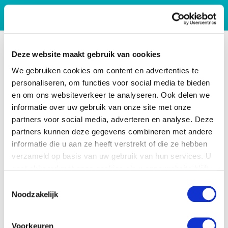
Deze website maakt gebruik van cookies
We gebruiken cookies om content en advertenties te
personaliseren, om functies voor social media te bieden
en om ons websiteverkeer te analyseren. Ook delen we
informatie over uw gebruik van onze site met onze
partners voor social media, adverteren en analyse. Deze
partners kunnen deze gegevens combineren met andere
informatie die u aan ze heeft verstrekt of die ze hebben
verzameld op basis van uw gebruik van hun services. U
gaat akkoord met onze cookies als u onze website blijft
gebruiken.
Toestemmingsselectie
Noodzakelijk
Voorkeuren