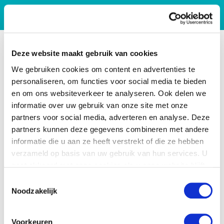
Deze website maakt gebruik van cookies
We gebruiken cookies om content en advertenties te
personaliseren, om functies voor social media te bieden
en om ons websiteverkeer te analyseren. Ook delen we
informatie over uw gebruik van onze site met onze
partners voor social media, adverteren en analyse. Deze
partners kunnen deze gegevens combineren met andere
informatie die u aan ze heeft verstrekt of die ze hebben
verzameld op basis van uw gebruik van hun services. U
gaat akkoord met onze cookies als u onze website blijft
gebruiken.
Toestemmingsselectie
Noodzakelijk
Voorkeuren