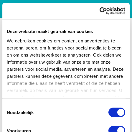
Deze website maakt gebruik van cookies
We gebruiken cookies om content en advertenties te
personaliseren, om functies voor social media te bieden
en om ons websiteverkeer te analyseren. Ook delen we
informatie over uw gebruik van onze site met onze
partners voor social media, adverteren en analyse. Deze
partners kunnen deze gegevens combineren met andere
informatie die u aan ze heeft verstrekt of die ze hebben
verzameld op basis van uw gebruik van hun services. U
gaat akkoord met onze cookies als u onze website blijft
gebruiken.
Toestemmingsselectie
Noodzakelijk
Voorkeuren