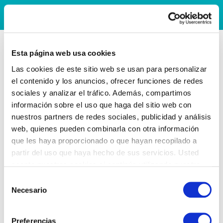
Esta página web usa cookies
Las cookies de este sitio web se usan para personalizar
el contenido y los anuncios, ofrecer funciones de redes
sociales y analizar el tráfico. Además, compartimos
información sobre el uso que haga del sitio web con
nuestros partners de redes sociales, publicidad y análisis
web, quienes pueden combinarla con otra información
que les haya proporcionado o que hayan recopilado a
partir del uso que haya hecho de sus servicios. Usted
acepta nuestras cookies si continúa utilizando nuestro
sitio web.
Selección
Necesario
de
consentimiento
Preferencias