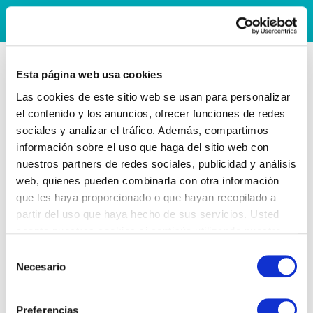
Esta página web usa cookies
Las cookies de este sitio web se usan para personalizar
el contenido y los anuncios, ofrecer funciones de redes
sociales y analizar el tráfico. Además, compartimos
información sobre el uso que haga del sitio web con
nuestros partners de redes sociales, publicidad y análisis
web, quienes pueden combinarla con otra información
que les haya proporcionado o que hayan recopilado a
partir del uso que haya hecho de sus servicios. Usted
acepta nuestras cookies si continúa utilizando nuestro
sitio web.
Selección
Necesario
de
consentimiento
Preferencias