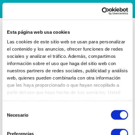
Esta página web usa cookies
Las cookies de este sitio web se usan para personalizar
el contenido y los anuncios, ofrecer funciones de redes
sociales y analizar el tráfico. Además, compartimos
información sobre el uso que haga del sitio web con
nuestros partners de redes sociales, publicidad y análisis
web, quienes pueden combinarla con otra información
que les haya proporcionado o que hayan recopilado a
partir del uso que haya hecho de sus servicios. Usted
acepta nuestras cookies si continúa utilizando nuestro
sitio web.
Selección
Necesario
de
consentimiento
Preferencias