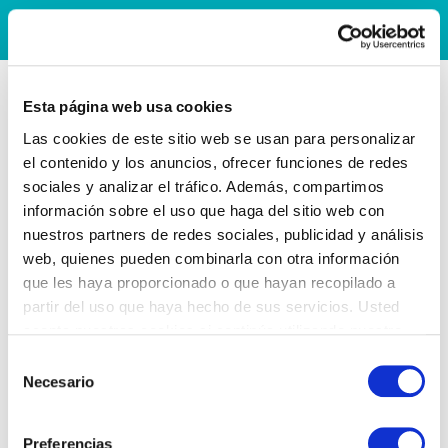
Esta página web usa cookies
Las cookies de este sitio web se usan para personalizar
el contenido y los anuncios, ofrecer funciones de redes
sociales y analizar el tráfico. Además, compartimos
información sobre el uso que haga del sitio web con
nuestros partners de redes sociales, publicidad y análisis
web, quienes pueden combinarla con otra información
que les haya proporcionado o que hayan recopilado a
partir del uso que haya hecho de sus servicios. Usted
acepta nuestras cookies si continúa utilizando nuestro
sitio web.
Selección
Necesario
de
consentimiento
Preferencias