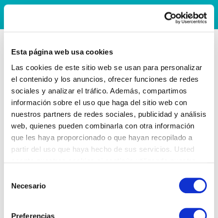
Esta página web usa cookies
Las cookies de este sitio web se usan para personalizar
el contenido y los anuncios, ofrecer funciones de redes
sociales y analizar el tráfico. Además, compartimos
información sobre el uso que haga del sitio web con
nuestros partners de redes sociales, publicidad y análisis
web, quienes pueden combinarla con otra información
que les haya proporcionado o que hayan recopilado a
partir del uso que haya hecho de sus servicios. Usted
acepta nuestras cookies si continúa utilizando nuestro
sitio web.
Selección
Necesario
de
consentimiento
Preferencias