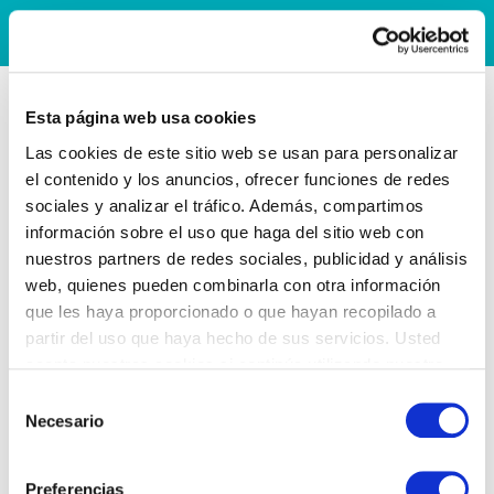
Esta página web usa cookies
Las cookies de este sitio web se usan para personalizar
el contenido y los anuncios, ofrecer funciones de redes
sociales y analizar el tráfico. Además, compartimos
información sobre el uso que haga del sitio web con
nuestros partners de redes sociales, publicidad y análisis
web, quienes pueden combinarla con otra información
que les haya proporcionado o que hayan recopilado a
partir del uso que haya hecho de sus servicios. Usted
acepta nuestras cookies si continúa utilizando nuestro
sitio web.
Selección
Necesario
de
consentimiento
Preferencias