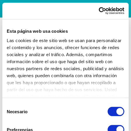
Esta página web usa cookies
Las cookies de este sitio web se usan para personalizar
el contenido y los anuncios, ofrecer funciones de redes
sociales y analizar el tráfico. Además, compartimos
información sobre el uso que haga del sitio web con
nuestros partners de redes sociales, publicidad y análisis
web, quienes pueden combinarla con otra información
que les haya proporcionado o que hayan recopilado a
partir del uso que haya hecho de sus servicios. Usted
acepta nuestras cookies si continúa utilizando nuestro
sitio web.
Selección
Necesario
de
consentimiento
Preferencias