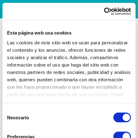
Esta página web usa cookies
Las cookies de este sitio web se usan para personalizar
el contenido y los anuncios, ofrecer funciones de redes
sociales y analizar el tráfico. Además, compartimos
información sobre el uso que haga del sitio web con
nuestros partners de redes sociales, publicidad y análisis
web, quienes pueden combinarla con otra información
que les haya proporcionado o que hayan recopilado a
partir del uso que haya hecho de sus servicios. Usted
acepta nuestras cookies si continúa utilizando nuestro
sitio web.
Selección
Necesario
de
consentimiento
Preferencias