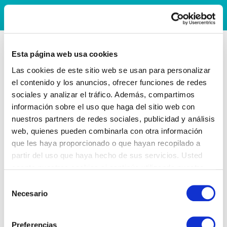
Esta página web usa cookies
Las cookies de este sitio web se usan para personalizar
el contenido y los anuncios, ofrecer funciones de redes
sociales y analizar el tráfico. Además, compartimos
información sobre el uso que haga del sitio web con
nuestros partners de redes sociales, publicidad y análisis
web, quienes pueden combinarla con otra información
que les haya proporcionado o que hayan recopilado a
partir del uso que haya hecho de sus servicios. Usted
acepta nuestras cookies si continúa utilizando nuestro
sitio web.
Selección
Necesario
de
consentimiento
Preferencias