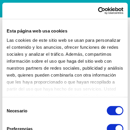
Esta página web usa cookies
Las cookies de este sitio web se usan para personalizar
el contenido y los anuncios, ofrecer funciones de redes
sociales y analizar el tráfico. Además, compartimos
información sobre el uso que haga del sitio web con
nuestros partners de redes sociales, publicidad y análisis
web, quienes pueden combinarla con otra información
que les haya proporcionado o que hayan recopilado a
partir del uso que haya hecho de sus servicios. Usted
acepta nuestras cookies si continúa utilizando nuestro
sitio web.
Selección
Necesario
de
consentimiento
Preferencias