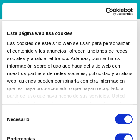
Esta página web usa cookies
Las cookies de este sitio web se usan para personalizar
el contenido y los anuncios, ofrecer funciones de redes
sociales y analizar el tráfico. Además, compartimos
información sobre el uso que haga del sitio web con
nuestros partners de redes sociales, publicidad y análisis
web, quienes pueden combinarla con otra información
que les haya proporcionado o que hayan recopilado a
partir del uso que haya hecho de sus servicios. Usted
acepta nuestras cookies si continúa utilizando nuestro
sitio web.
Selección
Necesario
de
consentimiento
Preferencias