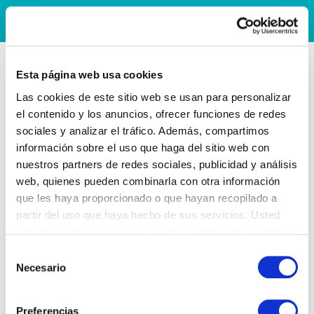
Esta página web usa cookies
Las cookies de este sitio web se usan para personalizar
el contenido y los anuncios, ofrecer funciones de redes
sociales y analizar el tráfico. Además, compartimos
información sobre el uso que haga del sitio web con
nuestros partners de redes sociales, publicidad y análisis
web, quienes pueden combinarla con otra información
que les haya proporcionado o que hayan recopilado a
partir del uso que haya hecho de sus servicios. Usted
acepta nuestras cookies si continúa utilizando nuestro
sitio web.
Selección
Necesario
de
consentimiento
Preferencias