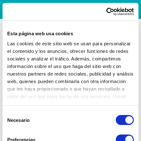
Esta página web usa cookies
Las cookies de este sitio web se usan para personalizar
el contenido y los anuncios, ofrecer funciones de redes
sociales y analizar el tráfico. Además, compartimos
información sobre el uso que haga del sitio web con
nuestros partners de redes sociales, publicidad y análisis
web, quienes pueden combinarla con otra información
que les haya proporcionado o que hayan recopilado a
partir del uso que haya hecho de sus servicios. Usted
acepta nuestras cookies si continúa utilizando nuestro
sitio web.
Selección
Necesario
de
consentimiento
Preferencias