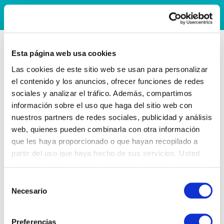
Esta página web usa cookies
Las cookies de este sitio web se usan para personalizar
el contenido y los anuncios, ofrecer funciones de redes
sociales y analizar el tráfico. Además, compartimos
información sobre el uso que haga del sitio web con
nuestros partners de redes sociales, publicidad y análisis
web, quienes pueden combinarla con otra información
que les haya proporcionado o que hayan recopilado a
partir del uso que haya hecho de sus servicios. Usted
acepta nuestras cookies si continúa utilizando nuestro
sitio web.
Selección
Necesario
de
consentimiento
Preferencias