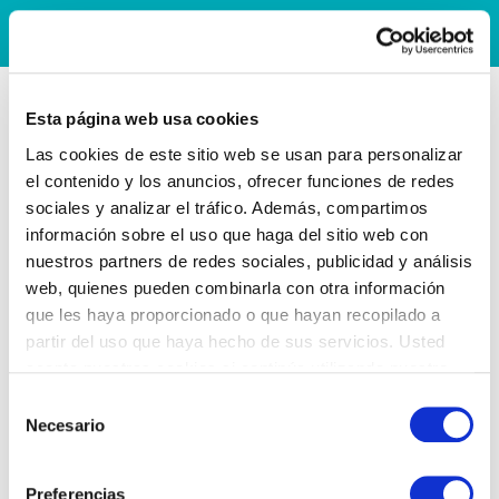
Esta página web usa cookies
Las cookies de este sitio web se usan para personalizar
el contenido y los anuncios, ofrecer funciones de redes
sociales y analizar el tráfico. Además, compartimos
información sobre el uso que haga del sitio web con
nuestros partners de redes sociales, publicidad y análisis
web, quienes pueden combinarla con otra información
que les haya proporcionado o que hayan recopilado a
partir del uso que haya hecho de sus servicios. Usted
acepta nuestras cookies si continúa utilizando nuestro
sitio web.
Selección
Necesario
de
consentimiento
Preferencias