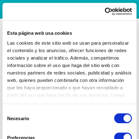
Esta página web usa cookies
Las cookies de este sitio web se usan para personalizar
el contenido y los anuncios, ofrecer funciones de redes
sociales y analizar el tráfico. Además, compartimos
información sobre el uso que haga del sitio web con
nuestros partners de redes sociales, publicidad y análisis
web, quienes pueden combinarla con otra información
que les haya proporcionado o que hayan recopilado a
partir del uso que haya hecho de sus servicios. Usted
acepta nuestras cookies si continúa utilizando nuestro
sitio web.
Selección
Necesario
de
consentimiento
Preferencias