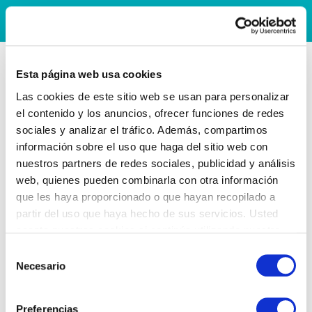
Esta página web usa cookies
Las cookies de este sitio web se usan para personalizar
el contenido y los anuncios, ofrecer funciones de redes
sociales y analizar el tráfico. Además, compartimos
información sobre el uso que haga del sitio web con
nuestros partners de redes sociales, publicidad y análisis
web, quienes pueden combinarla con otra información
que les haya proporcionado o que hayan recopilado a
partir del uso que haya hecho de sus servicios. Usted
acepta nuestras cookies si continúa utilizando nuestro
sitio web.
Selección
Necesario
de
consentimiento
Preferencias